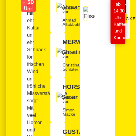
- 20
Uhr
ab
de
gespielt
Uhr
14:30
von:
mit
Uhr
TICK
Ahmad
ehr
Kaffee
Altabbakh
Kultur
und
un
Kuchen
MERWE
ehr
Schnack
gespielt
von:
för
frischen
Christina
Schlüter
Wind
un
fröhliche
HORST
Missverständnisse
gespielt
sorgt.
von:
Mit
Simon
Macke
veel
Homor
und
GUSTAV