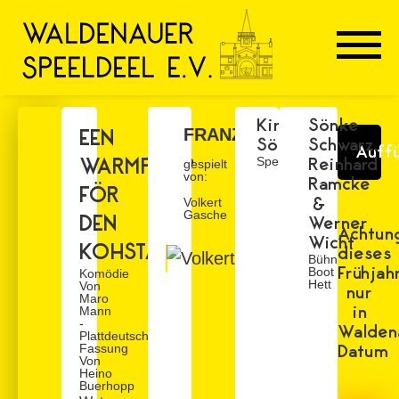
Kirsten
Sönke
EEN
FRANZ
Sörensen
Schwarz,
Auff
WARMPUMP
Speelbaas
Reinhard
gespielt
von:
Ramcke
FÖR
&
Volkert
Gasche
DEN
Werner
Achtun
Wicht
KOHSTALL
dieses
Bühn
Frühjah
Boot
Komödie
Hett
Von
nur
Maro
in
Mann
-
Walden
Plattdeutsche
Fassung
Datum
Von
Heino
Buerhopp