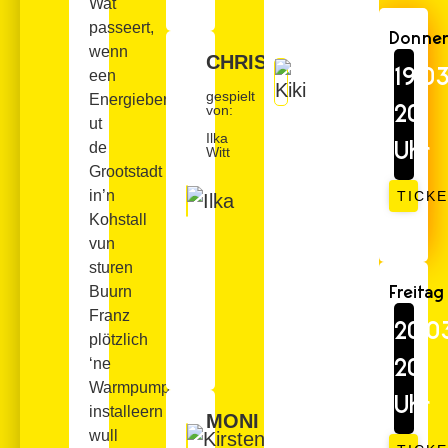
Wat
passeert,
Donner
wenn
CHRISTEL
19.0
een
gespielt
Energieberater
20
von:
ut
Ilka
Uhr
de
Witt
Grootstadt
in’n
TICK
Kohstall
vun
sturen
Freitag
Buurn
Franz
20.0
plötzlich
20
‘ne
Warmpump
Uhr
installeern
MONI
wull