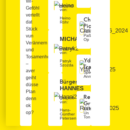
Wi-
gespielt
Geföhl
von:
vertellt
Heino
Christina
dat
Röhr
Piotrowski
Stück
Achtern
Paßt
vun
MICHAEL
Op
Verännern
gespielt
und
von:
Tosamenhollen
Yda
Patryk
–
Szozda
Frank
aver
Speelers
Anmoolt
geiht
Bürgermeister
düsse
HANNES
Plan
René
gespielt
denn
von:
Grygier
ok
Licht
Hans-
op?
Un
Günther
Ton
Petersen